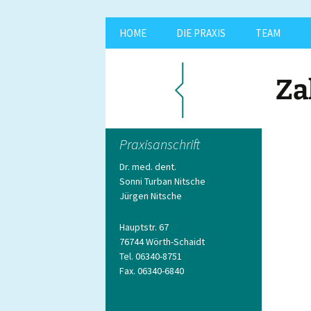
Zum
HOME
DIE PRAXIS
TEAM
Inhalt
springen
Za
Praxisanschrift
Dr. med. dent.
Sonni Turban Nitsche
Jürgen Nitsche
Hauptstr. 67
76744 Wörth-Schaidt
Tel. 06340-8751
Fax. 06340-6840