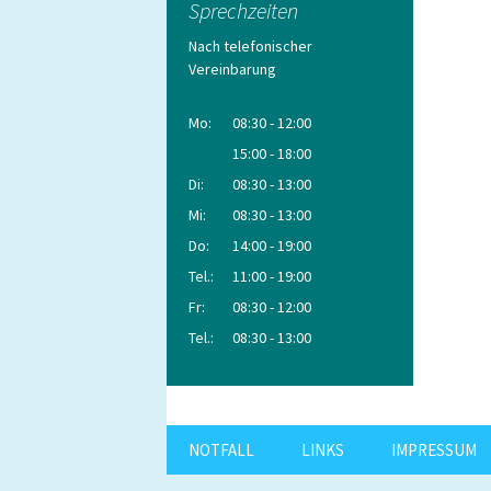
Sprechzeiten
Nach telefonischer
Vereinbarung
Be
Mo:
08:30 - 12:00
15:00 - 18:00
Di:
08:30 - 13:00
Mi:
08:30 - 13:00
Do:
14:00 - 19:00
Tel.:
11:00 - 19:00
Fr:
08:30 - 12:00
Tel.:
08:30 - 13:00
NOTFALL
LINKS
IMPRESSUM